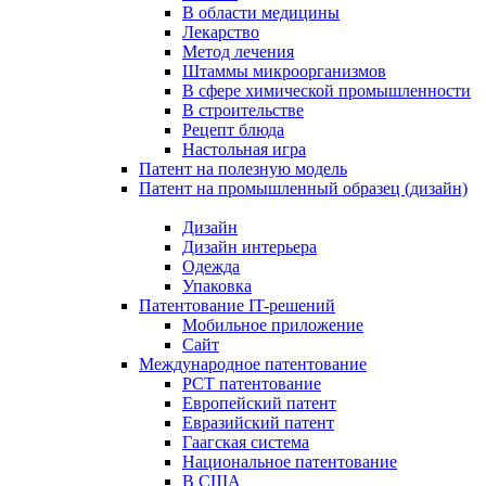
В области медицины
Лекарство
Метод лечения
Штаммы микроорганизмов
В сфере химической промышленности
В строительстве
Рецепт блюда
Настольная игра
Патент на полезную модель
Патент на промышленный образец (дизайн)
Дизайн
Дизайн интерьера
Одежда
Упаковка
Патентование IT-решений
Мобильное приложение
Сайт
Международное патентование
PCT патентование
Европейский патент
Евразийский патент
Гаагская система
Национальное патентование
В США