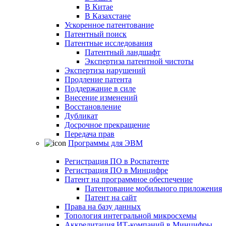
В Китае
В Казахстане
Ускоренное патентование
Патентный поиск
Патентные исследования
Патентный ландшафт
Экспертиза патентной чистоты
Экспертиза нарушений
Продление патента
Поддержание в силе
Внесение изменений
Восстановление
Дубликат
Досрочное прекращение
Передача прав
Программы для ЭВМ
Регистрация ПО в Роспатенте
Регистрация ПО в Минцифре
Патент на программное обеспечение
Патентование мобильного приложения
Патент на сайт
Права на базу данных
Топология интегральной микросхемы
Аккредитация ИТ-компаний в Минцифры