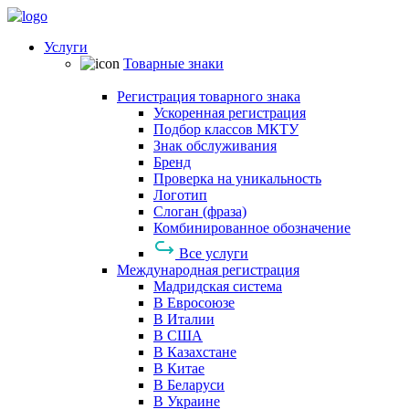
Услуги
Товарные знаки
Регистрация товарного знака
Ускоренная регистрация
Подбор классов МКТУ
Знак обслуживания
Бренд
Проверка на уникальность
Логотип
Слоган (фраза)
Комбинированное обозначение
Все услуги
Международная регистрация
Мадридская система
В Евросоюзе
В Италии
В США
В Казахстане
В Китае
В Беларуси
В Украине