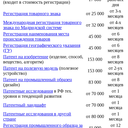
(входит в стоимость регистрации)
дня
от 3-х
Регистрация товарного знака
от 25 000
месяцев
Международная регистрация товарного
от 4-х
от 32 000
знака по Мадридской системе
месяцев
Регистрация наименования места
от 6
45 000
происхождения товаров
месяцев
Регистрация географического указания
от 6
45 000
(ГУ)
месяцев
Патент на изобретение
(изделие, способ,
от 8
153 000
вещество, алгоритм)
месяцев
Патент на полезную модель
(полезное
от 2-ух
153 000
устройство)
месяцев
Патент на промышленный образец
от 8
83 000
(дизайн)
месяцев
Патентные исследования
в РФ тех.
от 1
от 70 000
уровня и тенденций развития
месяца
от 1
Патентный ландшафт
от 70 000
месяца
Патентные исследования в другой
от 1
от 80 000
стране
месяца
Регистрация промышленного образца за
от 12
41 000