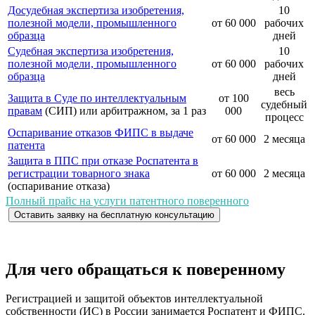
Досудебная экспертиза изобретения,
10
полезной модели, промышленного
от 60 000
рабочих
образца
дней
Судебная экспертиза изобретения,
10
полезной модели, промышленного
от 60 000
рабочих
образца
дней
весь
Защита в Суде по интеллектуальным
от 100
судебный
правам
(СИП) или арбитражном, за 1 раз
000
процесс
Оспаривание отказов ФИПС в выдаче
от 60 000
2 месяца
патента
Защита в ППС при отказе Роспатента в
регистрации товарного знака
от 60 000
2 месяца
(оспаривание отказа)
Полный прайс на услуги патентного поверенного
Оставить заявку на бесплатную консультацию
Для чего обращаться к поверенному
Регистрацией и защитой объектов интеллектуальной
собственности (ИС) в России занимается Роспатент и ФИПС.