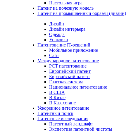
Настольная игра
Патент на полезную модель
Патент на промышленный образец (дизайн)
Дизайн
Дизайн интерьера
Одежда
Упаковка
Патентование IT-решений
Мобильное приложение
Сайт
Международное патентование
PCT патентование
Европейский патент
Евразийский патент
Гаагская система
Национальное патентование
В США
В Китае
В Казахстане
Ускоренное патентование
Патентный поиск
Патентные исследования
Патентный ландшафт
Экспертиза патентной чистоты