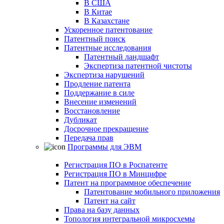
В США
В Китае
В Казахстане
Ускоренное патентование
Патентный поиск
Патентные исследования
Патентный ландшафт
Экспертиза патентной чистоты
Экспертиза нарушений
Продление патента
Поддержание в силе
Внесение изменений
Восстановление
Дубликат
Досрочное прекращение
Передача прав
Программы для ЭВМ
Регистрация ПО в Роспатенте
Регистрация ПО в Минцифре
Патент на программное обеспечение
Патентование мобильного приложения
Патент на сайт
Права на базу данных
Топология интегральной микросхемы