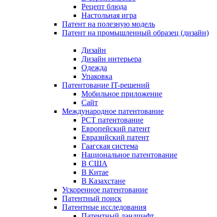
Рецепт блюда
Настольная игра
Патент на полезную модель
Патент на промышленный образец (дизайн)
Дизайн
Дизайн интерьера
Одежда
Упаковка
Патентование IT-решений
Мобильное приложение
Сайт
Международное патентование
PCT патентование
Европейский патент
Евразийский патент
Гаагская система
Национальное патентование
В США
В Китае
В Казахстане
Ускоренное патентование
Патентный поиск
Патентные исследования
Патентный ландшафт